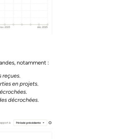
emandes, notamment :
s reçues
.
ties en projets
.
décrochées
.
des décrochées
.